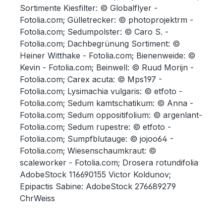
Sortimente Kiesfilter:
© Globalflyer -
Fotolia.com; Gülletrecker: © photoprojektrm -
Fotolia.com; Sedumpolster: © Caro S. -
Fotolia.com; Dachbegrünung Sortiment: ©
Heiner Witthake - Fotolia.com; Bienenweide: ©
Kevin - Fotolia.com; Beinwell: © Ruud Morijn -
Fotolia.com; Carex acuta: © Mps197 -
Fotolia.com; Lysimachia vulgaris: © etfoto -
Fotolia.com; Sedum kamtschatikum: © Anna -
Fotolia.com; Sedum oppositifolium: © argenlant-
Fotolia.com; Sedum rupestre: © etfoto -
Fotolia.com; Sumpfblutauge: © jojoo64 -
Fotolia.com; Wiesenschaumkraut: ©
scaleworker - Fotolia.com; Drosera rotundifolia
AdobeStock 116690155 Victor Koldunov;
Epipactis Sabine: AdobeStock 276689279
ChrWeiss