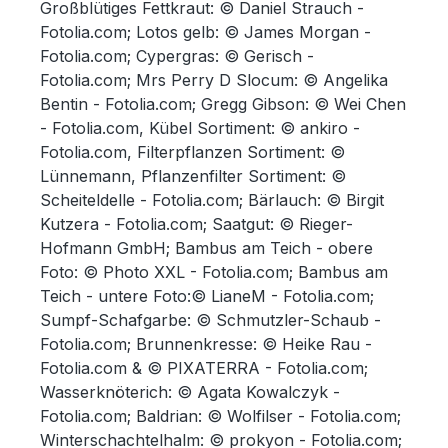
Großblütiges Fettkraut: © Daniel Strauch -
Fotolia.com; Lotos gelb: © James Morgan -
Fotolia.com; Cypergras: © Gerisch -
Fotolia.com; Mrs Perry D Slocum: © Angelika
Bentin - Fotolia.com; Gregg Gibson: © Wei Chen
- Fotolia.com, Kübel Sortiment: © ankiro -
Fotolia.com, Filterpflanzen Sortiment: ©
Lünnemann, Pflanzenfilter Sortiment: ©
Scheiteldelle - Fotolia.com; Bärlauch: © Birgit
Kutzera - Fotolia.com; Saatgut: © Rieger-
Hofmann GmbH; Bambus am Teich - obere
Foto: © Photo XXL - Fotolia.com; Bambus am
Teich - untere Foto:© LianeM - Fotolia.com;
Sumpf-Schafgarbe:
© Schmutzler-Schaub -
Fotolia.com
; Brunnenkresse: © Heike Rau -
Fotolia.com & © PIXATERRA - Fotolia.com;
Wasserknöterich: © Agata Kowalczyk -
Fotolia.com; Baldrian: © Wolfilser - Fotolia.com;
Winterschachtelhalm: © prokyon - Fotolia.com;