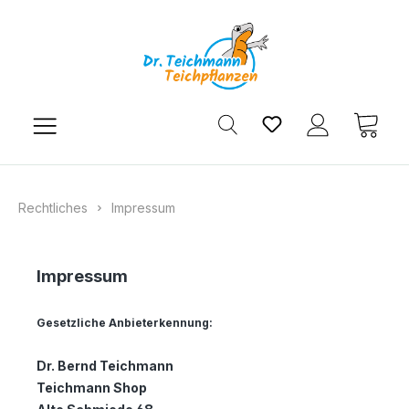
Zum Hauptinhalt springen
Du hast 0 Produkt
Ware
Rechtliches
Impressum
Impressum
Gesetzliche Anbieterkennung:
Dr. Bernd Teichmann
Teichmann Shop