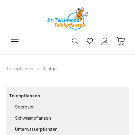
Zum Hauptinhalt springen
Du hast 0 Produkt
Ware
Teichpflanzen
Saatgut
Teichpflanzen
Seerosen
Schwimmpflanzen
Unterwasserpflanzen