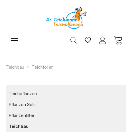
Zum Hauptinhalt springen
Du hast 0 Produkt
Ware
Teichbau
Teichfolien
Teichpflanzen
Pflanzen Sets
Pflanzenfilter
Teichbau