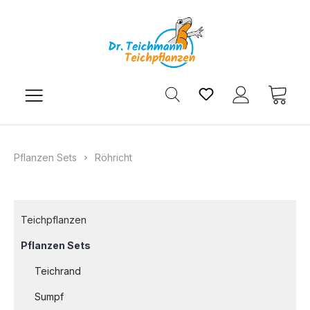
Zum Hauptinhalt springen
Du hast 0 Produkt
Ware
Pflanzen Sets
Röhricht
Teichpflanzen
Pflanzen Sets
Teichrand
Sumpf